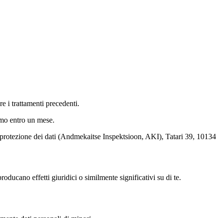
 i trattamenti precedenti.
amo entro un mese.
r la protezione dei dati (Andmekaitse Inspektsioon, AKI), Tatari 39, 101
oducano effetti giuridici o similmente significativi su di te.