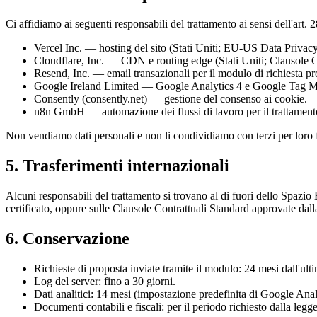
Ci affidiamo ai seguenti responsabili del trattamento ai sensi dell'art
Vercel Inc. — hosting del sito (Stati Uniti; EU-US Data Priva
Cloudflare, Inc. — CDN e routing edge (Stati Uniti; Clausole C
Resend, Inc. — email transazionali per il modulo di richiesta 
Google Ireland Limited — Google Analytics 4 e Google Tag Man
Consently (consently.net) — gestione del consenso ai cookie.
n8n GmbH — automazione dei flussi di lavoro per il trattamento
Non vendiamo dati personali e non li condividiamo con terzi per loro f
5. Trasferimenti internazionali
Alcuni responsabili del trattamento si trovano al di fuori dello Spaz
certificato, oppure sulle Clausole Contrattuali Standard approvate d
6. Conservazione
Richieste di proposta inviate tramite il modulo: 24 mesi dall'ulti
Log del server: fino a 30 giorni.
Dati analitici: 14 mesi (impostazione predefinita di Google Anal
Documenti contabili e fiscali: per il periodo richiesto dalla legg