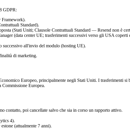
. 28 GDPR:
cy Framework).
ontrattuali Standard).
proposta (Stati Uniti; Clausole Contrattuali Standard — Resend non è ce
ager (data center UE; trasferimenti successivi verso gli USA copert
 successivo all'invio del modulo (hosting UE).
inalità di marketing.
io Economico Europeo, principalmente negli Stati Uniti. I trasferimenti
alla Commissione Europea.
mo contatto, poi cancellate salvo che sia in corso un rapporto attivo.
ytics 4).
e estone (attualmente 7 anni).