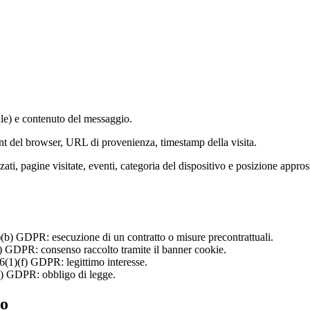
le) e contenuto del messaggio.
ent del browser, URL di provenienza, timestamp della visita.
izzati, pagine visitate, eventi, categoria del dispositivo e posizione appr
(1)(b) GDPR: esecuzione di un contratto o misure precontrattuali.
(a) GDPR: consenso raccolto tramite il banner cookie.
6(1)(f) GDPR: legittimo interesse.
(c) GDPR: obbligo di legge.
to